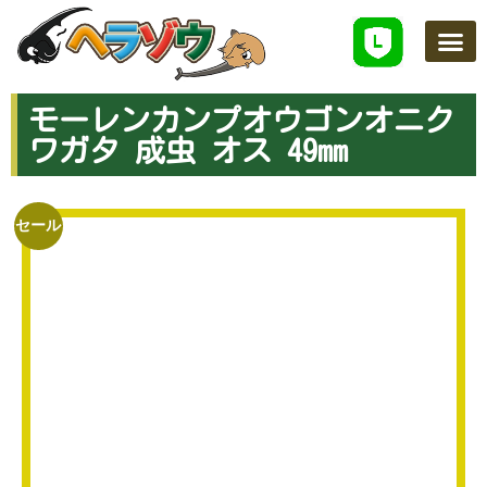
ヘラゾウのこだわり
ネットで買う
学べるスクール
店舗案内
お知らせ
お問い合わせ
モーレンカンプオウゴンオニク
ワガタ 成虫 オス 49mm
セール