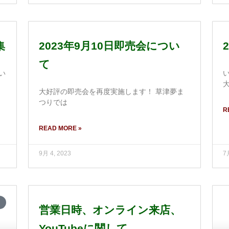
集
2023年9月10日即売会につい
て
い
大好評の即売会を再度実施します！ 草津夢ま
つりでは
R
READ MORE »
9月 4, 2023
7
営業日時、オンライン来店、
YouTubeに関して