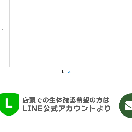
い
1
2
ネットで買う
学べるスクール
店舗案内