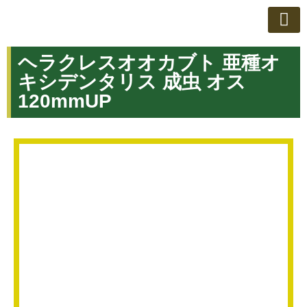
ヘラゾウのこ
ネットで買う
学べるスクール
店舗案内
お知らせ
お問い合
ヘラクレスオオカブト 亜種オ
キシデンタリス 成虫 オス
120mmUP