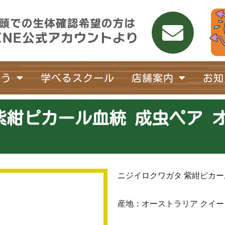
買う
学べるスクール
店舗案内
お知
紺ピカール血統 成虫ペア オス
ニジイロクワガタ 紫紺ピカー
産地：オーストラリア クイ