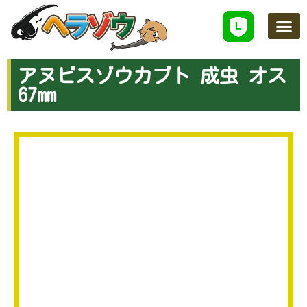
ヘラゾウのこだわり
ネットで買う
学べるスクール
店舗案内
お知らせ
お問い合わせ
アヌビスゾウカブト 成虫 オス
67mm