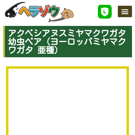
ヘラゾウのこだわり
ネットで買う
学べるスクール
店舗案内
お知らせ
お問い合わせ
アクベシアヌスミヤマクワガタ
幼虫ペア (ヨーロッパミヤマク
ワガタ 亜種)