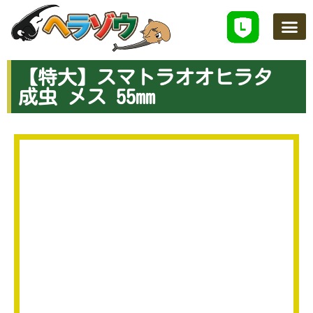
ヘラゾウのこだわり
ネットで買う
学べるスクール
店舗案内
お知らせ
お問い合わせ
【特大】スマトラオオヒラタ
成虫 メス 55mm